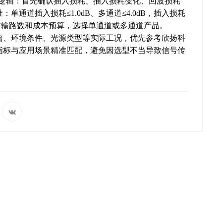
 的逻辑：首先确认插入损耗、插入损耗变化、回波损耗
通道插入损耗≤1.0dB、多通道≤4.0dB，插入损耗
信号传输路数和成本预算，选择单通道或多通道产品。
离、环境条件、光源类型等实际工况，优先参考欣扬科
指标与应用场景精准匹配，避免因选型不当导致信号传