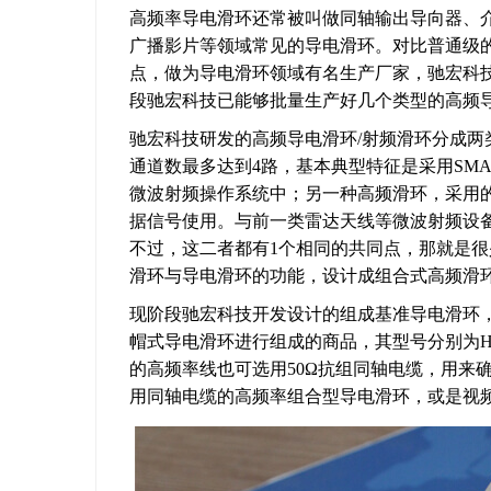
高频率导电滑环
还常被叫做同轴输出导向器、
广播影片等领域常见的导电滑环。对比普通级
点，做为导电滑环领域有名生产厂家，驰宏科
段驰宏科技已能够批量生产好几个类型的高频
驰宏科技研发的高频导电滑环/射频滑环分成两
通道数最多达到4路，基本典型特征是采用SMA-
微波射频操作系统中；另一种高频滑环，采用的
据信号使用。与前一类雷达天线等微波射频设
不过，这二者都有1个相同的共同点，那就是
滑环与导电滑环的功能，设计成组合式高频滑
现阶段驰宏科技开发设计的组成基准导电滑环，
帽式导电滑环进行组成的商品，其型号分别为HM0
的高频率线也可选用50Ω抗组同轴电缆，用来
用同轴电缆的高频率组合型导电滑环，或是视