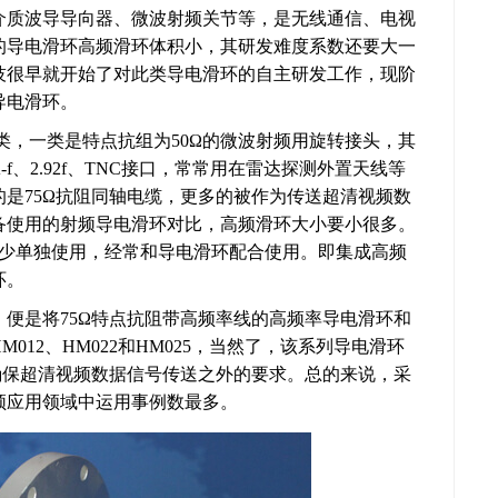
介质波导导向器、微波射频关节等，是无线通信、电视
的导电滑环高频滑环体积小，其研发难度系数还要大一
技很早就开始了对此类导电滑环的自主研发工作，现阶
导电滑环。
类，一类是特点抗组为50Ω的微波射频用旋转接头，其
f、2.92f、TNC接口，常常用在雷达探测外置天线等
是75Ω抗阻同轴电缆，更多的被作为传送超清视频数
备使用的射频导电滑环对比，高频滑环大小要小很多。
很少单独使用，经常和导电滑环配合使用。即集成高频
环。
便是将75Ω特点抗阻带高频率线的高频率导电滑环和
12、HM022和HM025，当然了，该系列导电滑环
确保超清视频数据信号传送之外的要求。总的来说，采
频应用领域中运用事例数最多。