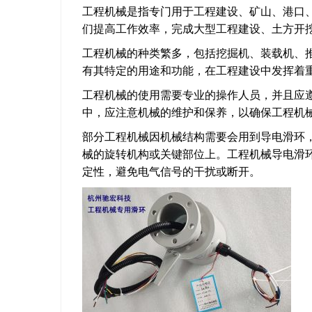
工程机械是指专门用于工程建设、矿山、港口
们提高工作效率，完成大型工程建设、土方开
工程机械的种类繁多，包括挖掘机、装载机、
有其特定的用途和功能，在工程建设中发挥着
工程机械的使用需要专业的操作人员，并且应
中，应注意机械的维护和保养，以确保工程机
部分工程机械因机械结构需要会用到导电滑环
械的旋转机构或关键部位上。工程机械导电滑
定性，避免电气信号的干扰或断开。