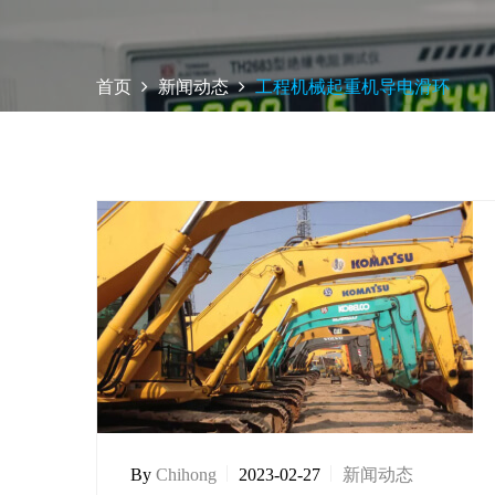
首页
新闻动态
工程机械起重机导电滑环
By
Chihong
2023-02-27
新闻动态