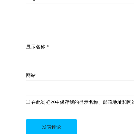
显示名称
*
网站
在此浏览器中保存我的显示名称、邮箱地址和网