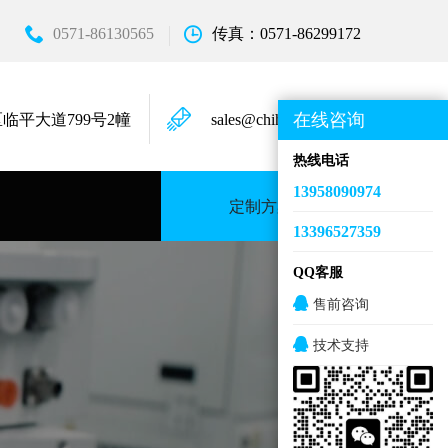
0571-86130565
传真：0571-86299172
在线咨询
临平大道799号2幢
sales@chihongkeji.com
热线电话
13958090974
定制方案
13396527359
QQ客服
售前咨询
技术支持