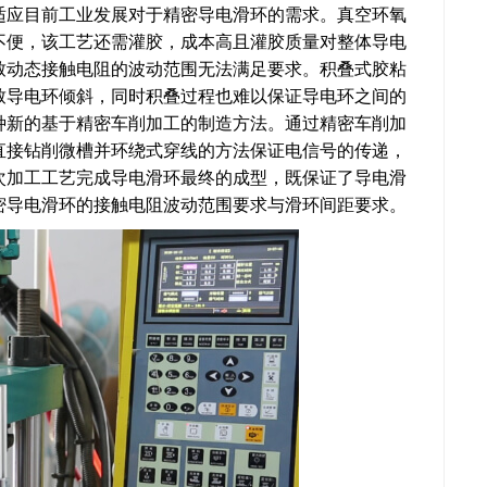
适应目前工业发展对于精密导电滑环的需求。真空环氧
不便，该工艺还需灌胶，成本高且灌胶质量对整体导电
致动态接触电阻的波动范围无法满足要求。积叠式胶粘
致导电环倾斜，同时积叠过程也难以保证导电环之间的
种新的基于精密车削加工的制造方法。通过精密车削加
直接钻削微槽并环绕式穿线的方法保证电信号的传递，
次加工工艺完成导电滑环最终的成型，既保证了导电滑
密导电滑环的接触电阻波动范围要求与滑环间距要求。