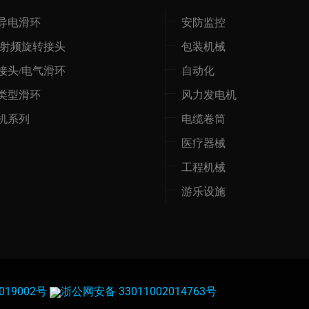
导电滑环
安防监控
/射频旋转接头
包装机械
接头/电气滑环
自动化
类型滑环
风力发电机
机系列
电缆卷筒
医疗器械
工程机械
游乐设施
019002号
浙公网安备 33011002014763号