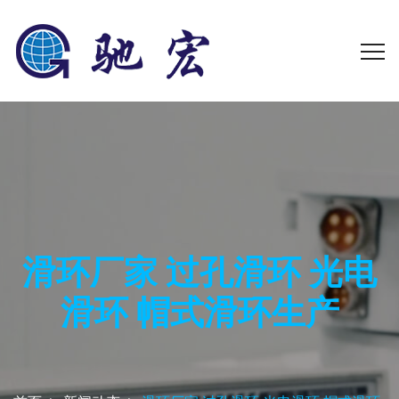
滑环厂家 过孔滑环 光电
滑环 帽式滑环生产