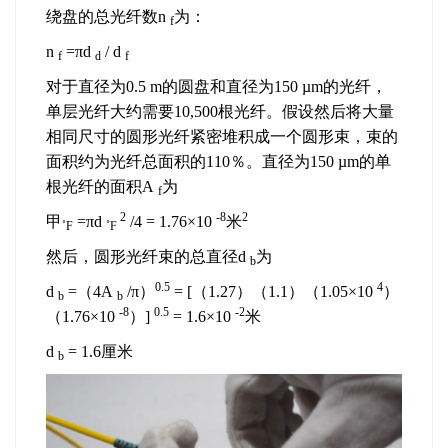
绕盘的总光纤数n
为：
f
n
=πd
/ d
f
d
f
对于直径为0.5 m的圆盘和直径为150 µm的光纤，
单层光纤大约需要10,500根光纤。假设然后将大量
相同尺寸的圆形光纤紧密堆积成一个圆形束，束的
面积约为光纤总面积的110％。直径为150 µm的单
根光纤的面积A
为
f
2
-8
2
甲
=πd
/4 = 1.76×10
米
˚F
˚F
然后，圆形光纤束的总直径d
为
b
0.5
4
d
=（4A
/π）
= [（1.27）（1.1）（1.05×10
）
b
b
-8
0.5
-2
（1.76×10
）]
= 1.6×10
米
d
= 1.6厘米
b